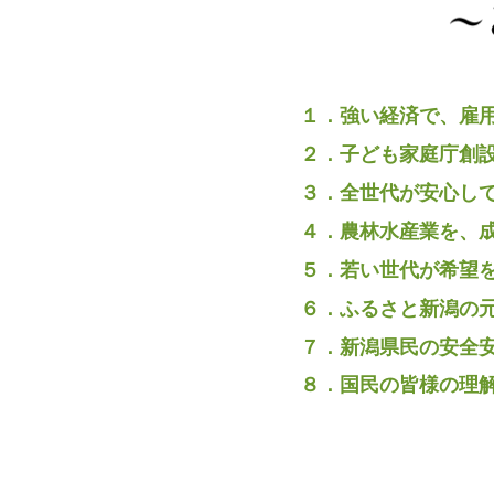
１．強い経済で、雇
２．子ども家庭庁創
３．全世代が安心し
４．農林水産業を、
５．若い世代が希望
６．ふるさと新潟の
７．新潟県民の安全
８．国民の皆様の理